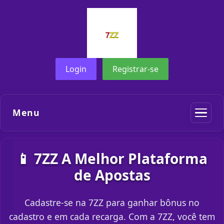
Login
Registrar-se
Menu
📱 7ZZ A Melhor Plataforma
de Apostas
Cadastre-se na 7ZZ para ganhar bônus no
cadastro e em cada recarga. Com a 7ZZ, você tem