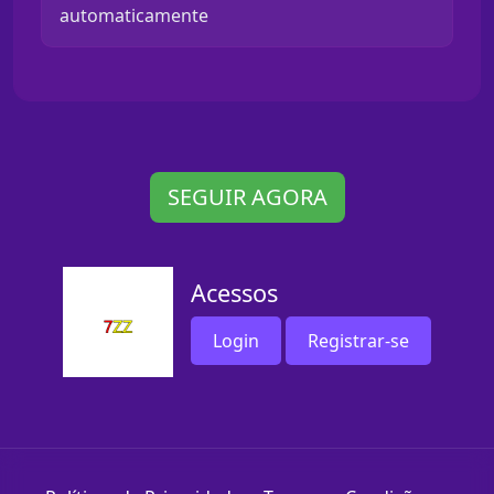
automaticamente
SEGUIR AGORA
Acessos
Login
Registrar-se