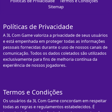
Políticas de Privacidade
Termos e Condições
Sitemap
Políticas de Privacidade
A 3L Com Game valoriza a privacidade de seus usuários
e está empenhada em proteger todas as informações
pessoais fornecidas durante o uso de nossos canais de
comunicação. Todos os dados coletados são utilizados
exclusivamente para fins de melhoria contínua da
experiência de nossos jogadores.
Termos e Condições
Os usuários da 3L Com Game concordam em respeitar
todas as regras e regulamentos estabelecidos. É