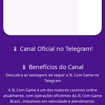
📱 Canal Oficial no Telegram!
📱 Benefícios do Canal
Descubra as vantagens de seguir a 3L Com Game no
Telegram
A 3L Com Game é um dos maiores cassinos online
atualmente, com operações eficientes da 3L Com Game
Brasil , imbatíveis em velocidade e atendimento.