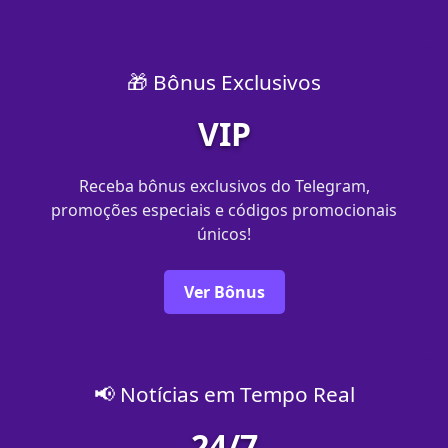
🎁 Bônus Exclusivos
VIP
Receba bônus exclusivos do Telegram,
promoções especiais e códigos promocionais
únicos!
Ver Bônus
📢 Notícias em Tempo Real
24/7