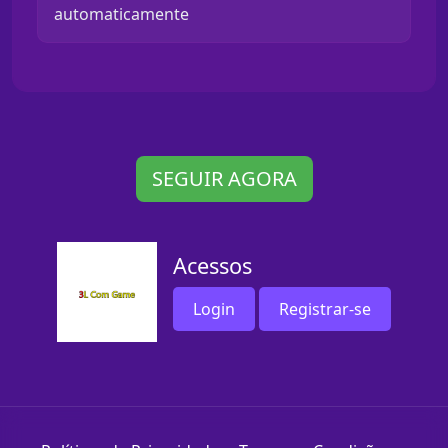
automaticamente
SEGUIR AGORA
Acessos
Login
Registrar-se