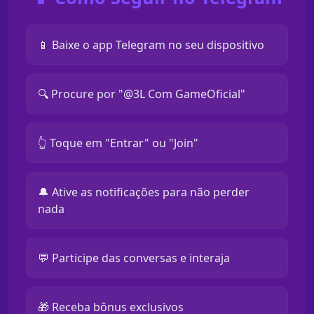
📱 Baixe o app Telegram no seu dispositivo
🔍 Procure por "@3L Com GameOficial"
👆 Toque em "Entrar" ou "Join"
🔔 Ative as notificações para não perder
nada
💬 Participe das conversas e interaja
🎁 Receba bônus exclusivos