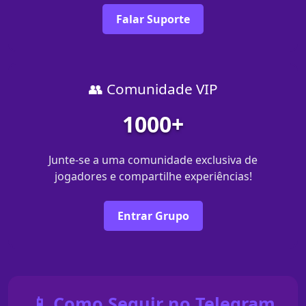
Falar Suporte
👥 Comunidade VIP
1000+
Junte-se a uma comunidade exclusiva de
jogadores e compartilhe experiências!
Entrar Grupo
📱 Como Seguir no Telegram