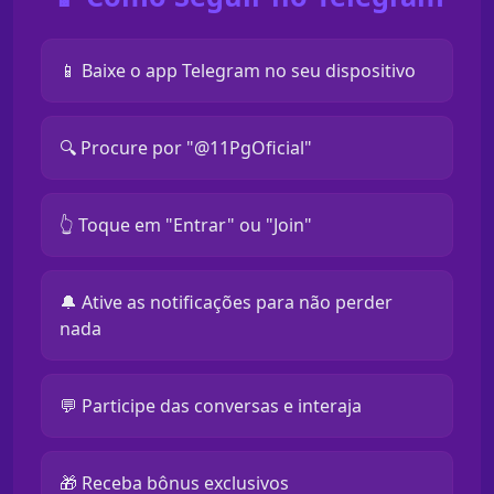
📱 Baixe o app Telegram no seu dispositivo
🔍 Procure por "@11PgOficial"
👆 Toque em "Entrar" ou "Join"
🔔 Ative as notificações para não perder
nada
💬 Participe das conversas e interaja
🎁 Receba bônus exclusivos